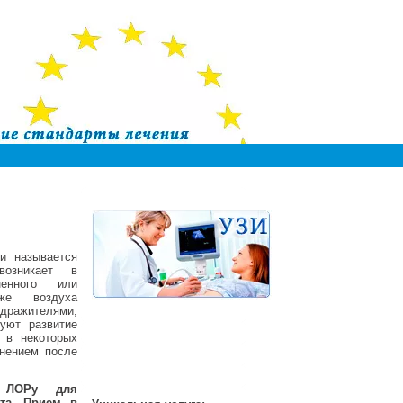
и называется
озникает в
ненного или
же воздуха
дражителями,
руют развитие
 в некоторых
нением после
 ЛОРу для
та. Прием в