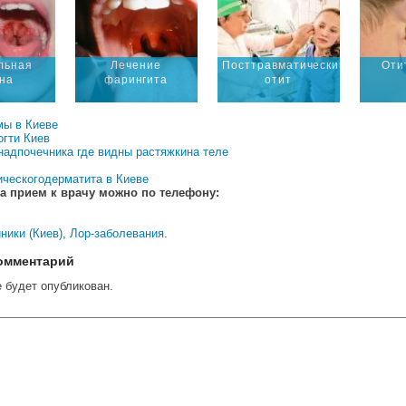
льная
Лечение
Посттравматический
Оти
ина
фарингита
отит
мы в Киеве
огти Киев
надпочечника где видны растяжкина теле
ическогодерматита в Киеве
а прием к врачу можно по телефону:
ники (Киев)
,
Лор-заболевания
.
омментарий
е будет опубликован.