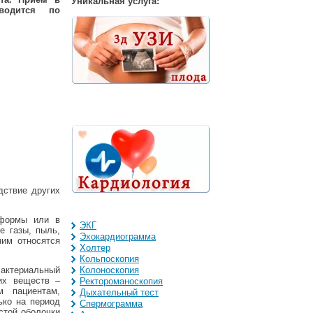
Уникальная услуга:
водится по
дствие других
 формы или в
ЭКГ
е газы, пыль,
Эхокардиограмма
ним относятся
Холтер
Кольпоскопия
Бактериальный
Колоноскопия
их веществ –
Ректороманоскопия
м пациентам,
Дыхательный тест
ько на период
Спермограмма
стой оболочки