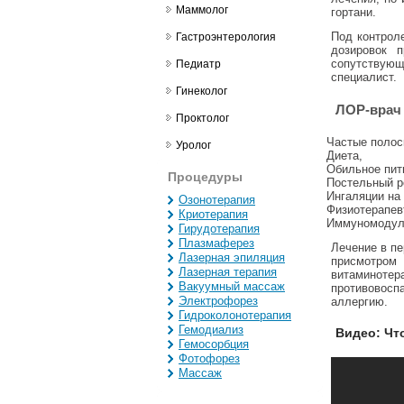
Маммолог
гортани.
Под контро
Гастроэнтерология
дозировок 
сопутствую
Педиатр
специалист.
Гинеколог
ЛОР-врач 
Проктолог
Частые полос
Уролог
Диета,
Обильное пит
Процедуры
Постельный р
Ингаляции на
Озонотерапия
Физиотерапев
Криотерапия
Иммуномодул
Гирудотерапия
Плазмаферез
Лечение в пе
Лазерная эпиляция
присмотро
Лазерная терапия
витаминот
Вакуумный массаж
противовосп
Электрофорез
аллергию.
Гидроколонотерапия
Гемодиализ
Видео: Чт
Гемосорбция
Фотофорез
Массаж