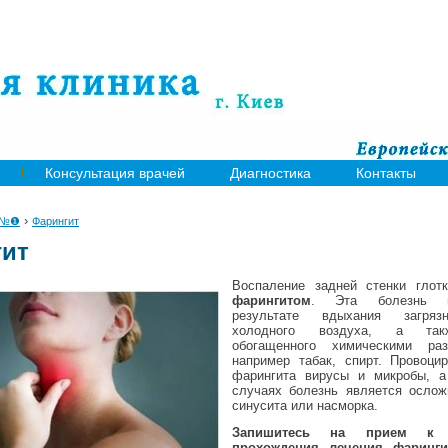
Консультация врачей
Диагностика
Контакты
›
 №❶
Фарингит
гит
Воспаление задней стенки глотк
фарингитом
. Эта болезнь в
результате вдыхания загряз
холодного воздуха, а так
обогащенного химическими раз
например табак, спирт. Провоци
фарингита вирусы и микробы, а
случаях болезнь является ослож
синусита или насморка.
Запишитесь на прием к
прохождения лечения фаринги