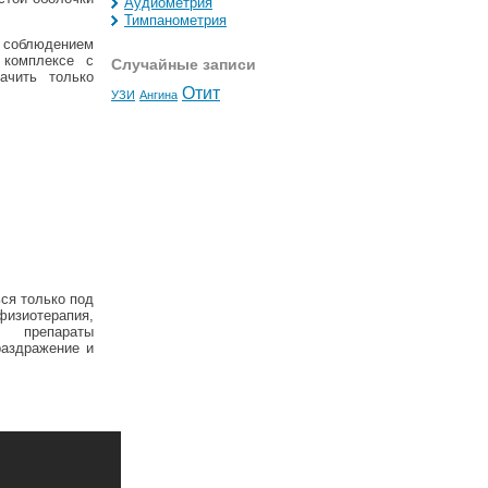
Аудиометрия
Тимпанометрия
с соблюдением
 комплексе с
Случайные записи
ачить только
Отит
УЗИ
Ангина
ься только под
изиотерапия,
 препараты
раздражение и