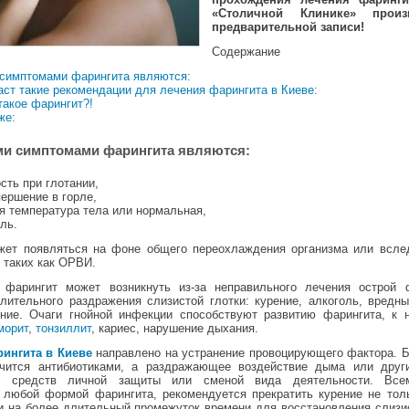
«Столичной Клинике» произ
предварительной записи!
Содержание
симптомами фарингита являются:
аст такие рекомендации для лечения фарингита в Киеве:
такое фарингит?!
же:
и симптомами фарингита являются:
сть при глотании,
першение в горле,
 температура тела или нормальная,
ль.
жет появляться на фоне общего переохлаждения организма или всле
 таких как ОРВИ.
 фарингит может возникнуть из-за неправильного лечения острой
длительного раздражения слизистой глотки: курение, алкоголь, вредны
ние. Очаги гнойной инфекции способствуют развитию фарингита, к 
морит
,
тонзиллит
, кариес, нарушение дыхания.
ингита в Киеве
направлено на устранение провоцирующего фактора. 
чится антибиотиками, а раздражающее воздействие дыма или друг
м средств личной защиты или сменой вида деятельности. Все
любой формой фарингита, рекомендуется прекратить курение не тол
 и на более длительный промежуток времени для восстановления слизи