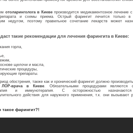
лем
отоларинголога в Киеве
производится медикаментозное лечение 
препарата и схемы приема. Острый фарингит лечится только в
щим недугом, поэтому правильное сочетание лекарств может назн
даст такие рекомендации для
лечения фарингита в Киеве
:
кания горла,
ье,
ежим,
 основе щелочи и масла,
тические процедуры,
ирующие препараты.
риод обострения, также как и хронический фарингит должно производит
м
ЛОР-врача в Киеве
. Обязательными процедурами являются ф
ерапия и иммунотерапия. С осторожностью назначаются
алительного действия для наружного применения, т.к. они вызывают 
о такое фарингит?!