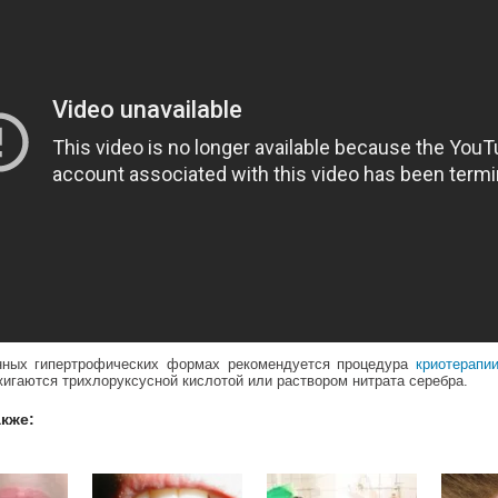
ных гипертрофических формах рекомендуется процедура
криотерапи
игаются трихлоруксусной кислотой или раствором нитрата серебра.
акже: