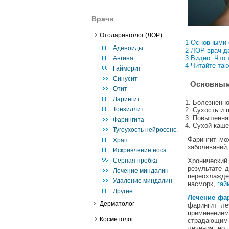
Врачи
Отоларинголог (ЛОР)
1 Основными 
Аденоиды
2 ЛОР-врач д
3 Видео: Что 
Ангина
4 Читайте так
Гайморит
Синусит
Основным
Отит
Ларингит
Болезненно
Тонзиллит
Сухость и 
Повышенная
Фарингита
Сухой каше
Тугоухость нейросенс.
Фарингит мо
Храп
заболеваний,
Искривление носа
Серная пробка
Хронический
результате 
Лечение миндалин
переохлажде
Удаление миндалин
насморк,
гай
Другие
Лечение фар
Дерматолог
фарингит ле
применение
Косметолог
страдающим 
лечения, но