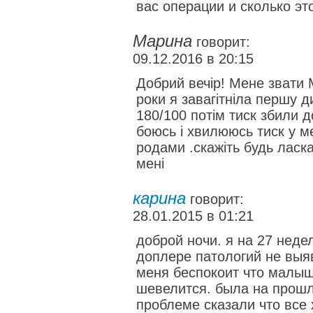
вас операции и сколько эт
Марина
говорит:
09.12.2016 в 20:15
Добрий вечір! Мене звати 
роки я завагітніла першу д
180/100 потім тиск збили д
боюсь і хвилююсь тиск у м
родами .скажіть будь ласка
мені
карина
говорит:
28.01.2015 в 01:21
доброй ночи. я на 27 неде
доплере патологий не выяв
меня беспокоит что малыш
шевелится. была на прошл
проблеме сказали что все 