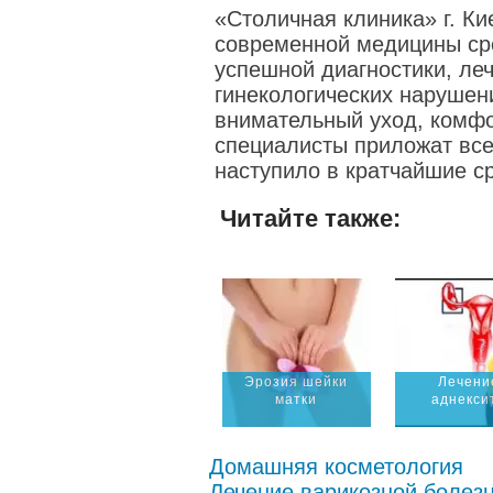
«Столичная клиника» г. К
современной медицины ср
успешной диагностики, ле
гинекологических нарушен
внимательный уход, комфо
специалисты приложат все
наступило в кратчайшие ср
Читайте также:
Эрозия шейки
Лечени
матки
аднекси
Домашняя косметология
Лечение варикозной болез