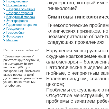
Гирудотерапия
акушерство, который имее
Плазмаферез
гинекологией.
Лазерная эпиляция
Лазерная терапия
Симптомы гинекологиче
Вакуумный массаж
Электрофорез
Гинекологические пробле
Гидроколонотерапия
Гемодиализ
клинических признаков, н
Гемосорбция
незамедлительно обратить
Фотофорез
Массаж
следующих проявлениях:
Нарушения менструального
Расписание работы:
скудные кратковременные 
"Столичная клиника"
работает круглосуточно,
альгоменорея – болезненн
по выходным (в том
Патологические выделения 
числе в субботу и
воскресенье). Возможен
гнойные, с неприятным запа
вызов врача на дом!
Болевой синдром, связанн
Детальней о ценах можно
узнать по контактным
циклом;
телефонам.
Проблемы сексуальных от
Отсутствие менструаций, в
проблемы с зачатием ребенк