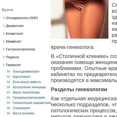
С
Врачи
в
з
Отоларинголог (ЛОР)
н
Дерматолог
к
Косметолог
р
п
Маммолог
врача-гинеколога.
Гастроэнтерология
В «Столичной клинике» со
Педиатр
оказания помощи женщина
Гинеколог
проблемами. Опытные вра
Альгодисменорея
кабинетах по предварител
Бартолинит
производятся в максимал
Боль внизу живота
Воспаление яичников
Разделы гинекологии
Вирус папилломы
Как отдельная медицинска
Гиперпролактинемия
Гиперплазия эндометрия
несколько подразделов, чт
Сальпингит
патологических процессов,
Киста яичника
методов диагностики и леч