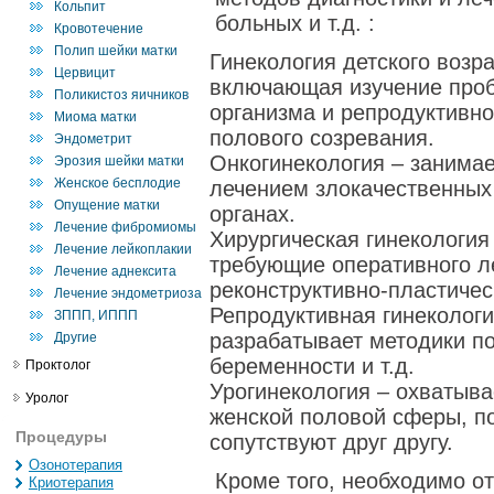
Кольпит
больных и т.д. :
Кровотечение
Полип шейки матки
Гинекология детского возр
Цервицит
включающая изучение проб
Поликистоз яичников
организма и репродуктивн
Миома матки
полового созревания.
Эндометрит
Онкогинекология – занимае
Эрозия шейки матки
Женское бесплодие
лечением злокачественных
Опущение матки
органах.
Лечение фибромиомы
Хирургическая гинекология
Лечение лейкоплакии
требующие оперативного л
Лечение аднексита
реконструктивно-пластичес
Лечение эндометриоза
Репродуктивная гинекологи
ЗППП, ИППП
разрабатывает методики п
Другие
беременности и т.д.
Проктолог
Урогинекология – охватыв
Уролог
женской половой сферы, по
Процедуры
сопутствуют друг другу.
Озонотерапия
Кроме того, необходимо о
Криотерапия