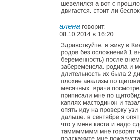
шевелился а вот с прошло
двигается. стоит ли беспо
алена
говорит:
08.10.2014 в 16:20
Здравствуйте. я живу в Ки
родов без осложнений 1 в
беременность) после внем
забеременела. родила и м
длительность их была 2 д
плохие анализы по щетови
месячных. врачи посмотрел
приписали мне по щитобидк
каплях мастодинон и тазал
опять иду на проверку узи 
дальше. в сентябре я опят
что у меня киста и надо сд
таммммммм мне говорят чт
подскажите мне пожалуста