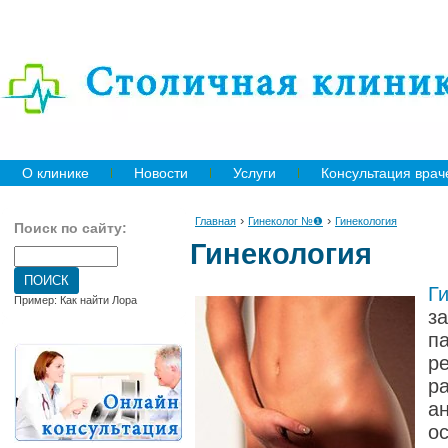
О клинике
Новости
Услуги
Консультация врач
›
›
Главная
Гинеколог №❶
Гинекология
Поиск по сайту:
Гинекология
Г
Пример: Как найти Лора
з
п
р
р
а
о