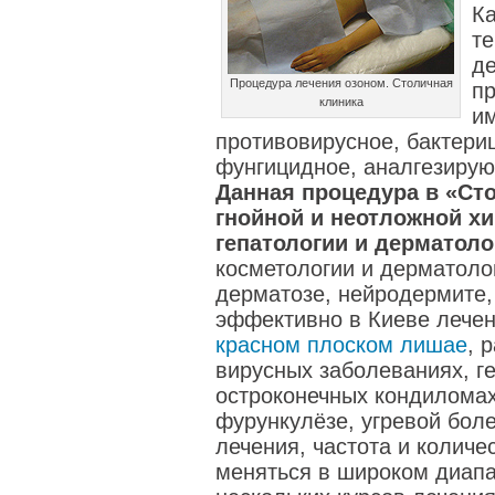
Ка
те
де
Процедура лечения озоном. Столичная
п
клиника
и
противовирусное, бактериц
фунгицидное, аналгезирую
Данная процедура в «Ст
гнойной и неотложной хи
гепатологии и дерматоло
косметологии и дерматоло
дерматозе, нейродермите,
эффективно в Киеве лече
красном плоском лишае
, 
вирусных заболеваниях, г
остроконечных кондиломах
фурункулёзе, угревой бол
лечения, частота и колич
меняться в широком диапа