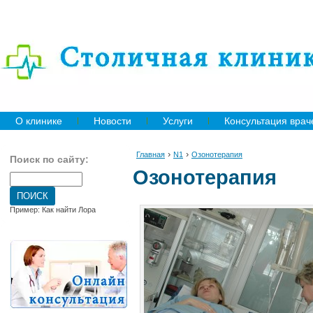
О клинике
Новости
Услуги
Консультация врач
›
›
Главная
N1
Озонотерапия
Поиск по сайту:
Озонотерапия
Пример: Как найти Лора