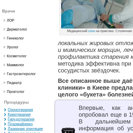
Врачи
ЛОР
Дерматолог
Медицинский
озон
на практике. Столичная 
Гинеколог
локальных жировых отлож
Уролог
и мимических морщин, леч
профилактика старения к
Косметолог
методика эффективна при 
Маммолог
сосудистых звёздочек.
Гастроэнтеролог
Все описанное выше даё
Педиатр
клиники» в Киеве предла
Проктолог
целого «букета» болезне
Процедуры
Впервые, как ан
Озонотерапия
опробовал еще в 19
Криотерапия
Гирудотерапия
В дальнейшем 
Плазмаферез
информация об у
Лазерная эпиляция