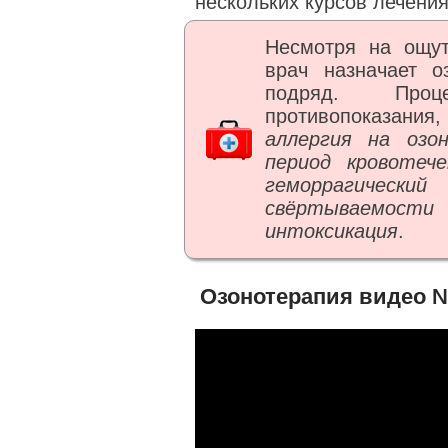
нескольких курсов лечения
Несмотря на ощут
врач назначает 
подряд. Проц
противопоказания, 
аллергия на озо
период кровотече
геморрагичес
свёртываемости 
интоксикация
.
Озонотерапия видео 