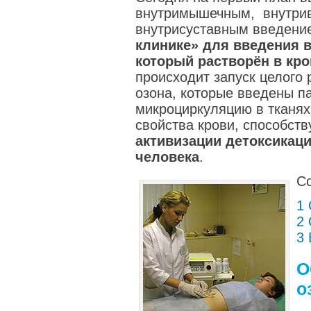
внутримышечным, внутри
внутрисуставным введени
клинике» для введения 
который растворён в кро
происходит запуск целого
озона, которые введены п
микроциркуляцию в тканях 
свойства крови, способств
активизации детоксикац
человека
.
С
1
2
3
О
о