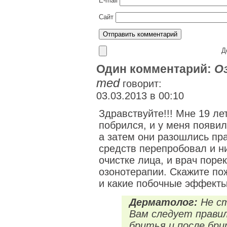
E-mail
Сайт
До
Один комментарий:
О
med
говорит:
03.03.2013 в 00:10
Здравствуйте!!! Мне 19 лет
побрился, и у меня появи
а затем они разошлись пра
средств перепробовал и ни
очистке лица, и врач поре
озонотерапии. Скажите пож
и какие побочные эффекты
Дерматолог:
Не ст
Вам следует прави
бритья и после бр