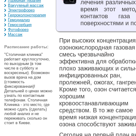
Лазерная терапия
лечения различных
Вакуумный массаж
время этот мето
Электрофорез
Гидроколонотерапия
контактов газ
Гемодиализ
поверхностями и п
Гемосорбция
Фотофорез
Массаж
При высоких концентрация
озонокислородная газовая
Расписание работы:
смесь чрезвычайно
"Столичная клиника"
работает круглосуточно,
эффективна для обработк
по выходным (в том
плохо заживающих и силь
числе в субботу и
воскресенье). Возможен
инфицированных ран,
вызов врача на дом
пролежней, ожогах, гангре
(стоимость
фиксированная)!
Кроме того, озон считаетс
Детальней о ценах можно
хорошим
узнать по контактным
телефонам. Столичная
кровоостанавливающим
Клиника - это место, где
можно сдать (сделать)
средством. В то же самое
любой анализ и не
время низкая концентраци
переживать сколько он
стоит в Киеве.
озона способствуют зажив
Сегодня на первый план в