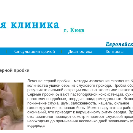
Консультация врачей
Диагностика
Контакты
ерной пробки
Лечение серной пробки – методы извлечения скопления 
количества ушной серы из слухового прохода. Пробка об
результате сильной секреции сальных желез или вязкост
Серные пробки бывают пастоподобной консистенции, сухи
пластелиноподобные, твердые, эпидермоидальные. Возни
понижение слуха, шум, заложенность, кашель, сильное
головокружение, головная боль. Может нарушаться рабо
окончаний, что приводит к нарушенному ритму сердца. Вр
отоларинголог проведет осмотр и промоет слуховой прох
необходимо до промывания несколько дней закапывать у
водорода