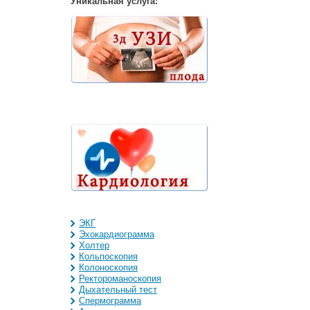
Уникальная услуга:
ЭКГ
Эхокардиограмма
Холтер
Кольпоскопия
Колоноскопия
Ректороманоскопия
Дыхательный тест
Спермограмма