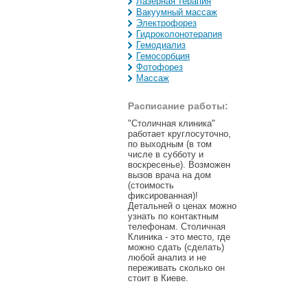
Лазерная терапия
Вакуумный массаж
Электрофорез
Гидроколонотерапия
Гемодиализ
Гемосорбция
Фотофорез
Массаж
Расписание работы:
"Столичная клиника"
работает круглосуточно,
по выходным (в том
числе в субботу и
воскресенье). Возможен
вызов врача на дом
(стоимость
фиксированная)!
Детальней о ценах можно
узнать по контактным
телефонам. Столичная
Клиника - это место, где
можно сдать (сделать)
любой анализ и не
переживать сколько он
стоит в Киеве.