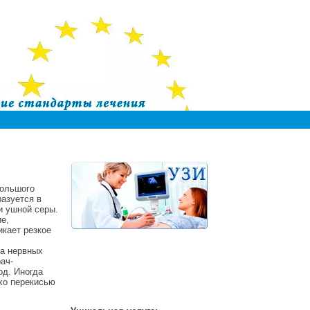
большого
разуется в
и ушной серы.
е,
кает резкое
та нервных
ач-
од. Иногда
хо перекисью