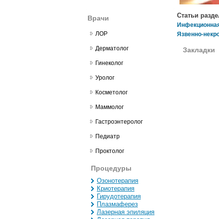
Статьи разде
Врачи
Инфекционная 
ЛОР
Язвенно-некро
Дерматолог
Закладки
Гинеколог
Уролог
Косметолог
Маммолог
Гастроэнтеролог
Педиатр
Проктолог
Процедуры
Озонотерапия
Криотерапия
Гирудотерапия
Плазмаферез
Лазерная эпиляция