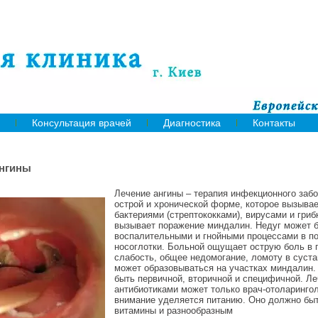
Консультация врачей
Диагностика
Контакты
ангины
Лечение ангины – терапия инфекционного заб
острой и хронической форме, которое вызыва
бактериями (стрептококками), вирусами и гриб
вызывает поражение миндалин. Недуг может б
воспалительными и гнойными процессами в п
носоглотки. Больной ощущает острую боль в 
слабость, общее недомогание, ломоту в суста
может образовываться на участках миндалин.
быть первичной, вторичной и специфичной. Ле
антибиотиками может только врач-отоларинго
внимание уделяется питанию. Оно должно быт
витамины и разнообразным