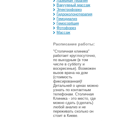
Лазерная терапия
Вакуумный массаж
Электрофорез
Гидроколонотерапия
Гемодиализ
Гемосорбция
Фотофорез
Массаж
Расписание работы:
"Столичная клиника"
работает круглосуточно,
по выходным (в том
числе в субботу и
воскресенье). Возможен
вызов врача на дом
(стоимость
фиксированная)!
Детальней о ценах можно
узнать по контактным
телефонам. Столичная
Клиника - это место, где
можно сдать (сделать)
любой анализ и не
переживать сколько он
стоит в Киеве.