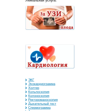
Уникальная услуга:
ЭКГ
Эхокардиограмма
Холтер
Кольпоскопия
Колоноскопия
Ректороманоскопия
Дыхательный тест
Спермограмма