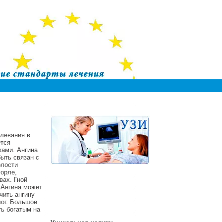
олевания в
ется
ками. Ангина
ыть связан с
олости
горле,
вах. Гной
 Ангина может
чить ангину
лог. Большое
ь богатым на