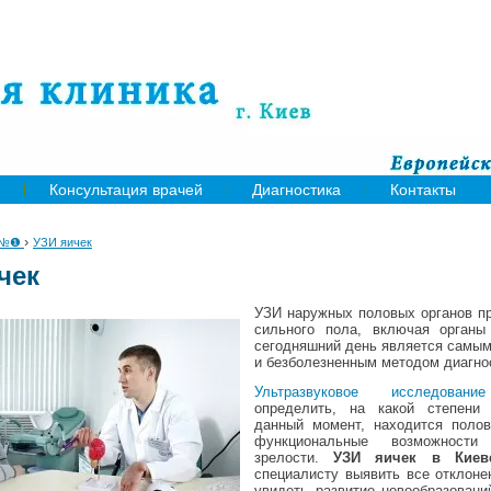
Консультация врачей
Диагностика
Контакты
›
 №❶
УЗИ яичек
чек
УЗИ наружных половых органов п
сильного пола, включая органы
сегодняшний день является самы
и безболезненным методом диагно
Ультразвуковое исследование
определить, на какой степени 
данный момент, находится полов
функциональные возможност
зрелости.
УЗИ яичек в Кие
специалисту выявить все отклоне
увидеть развитие новообразовани