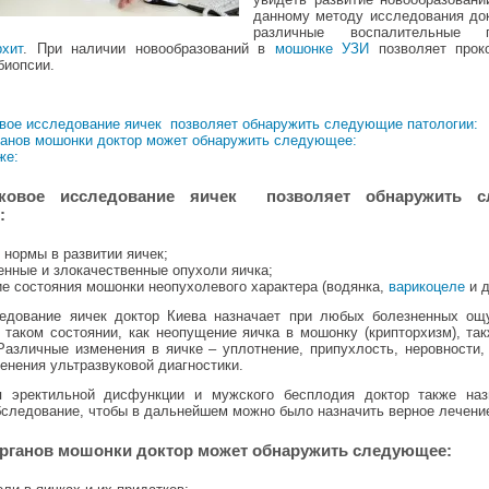
данному методу исследования до
различные воспалительные 
рхит
. При наличии новообразований в
мошонке УЗИ
позволяет проко
биопсии.
овое исследование яичек позволяет обнаружить следующие патологии:
ганов мошонки доктор может обнаружить следующее:
же:
уковое исследование яичек
позволя
ет обнаружить 
:
 нормы в развитии яичек;
енные и злокачественные опухоли яичка;
ие состояния мошонки неопухолевого характера (водянка,
варикоцеле
и д
едование яичек доктор Киева назначает при любых болезненных ощ
и таком состоянии, как неопущение яичка в мошонку (крипторхизм), та
 Различные изменения в яичке – уплотнение, припухлость, неровности,
енения ультразвуковой диагностики.
 эректильной дисфункции и мужского бесплодия доктор также наз
бследование, чтобы в дальнейшем можно было назначить верное лечени
органов мошонки доктор может обнаружить следующее: