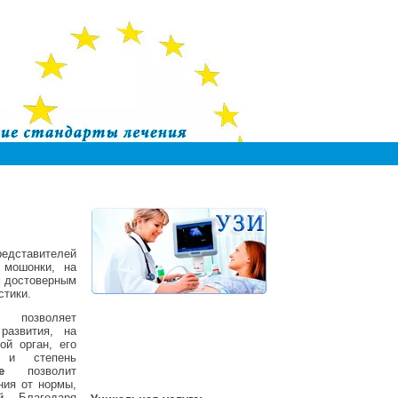
редставителей
 мошонки, на
м достоверным
стики.
позволяет
развития, на
ой орган, его
и и степень
ве
позволит
ния от нормы,
й.
Благодаря