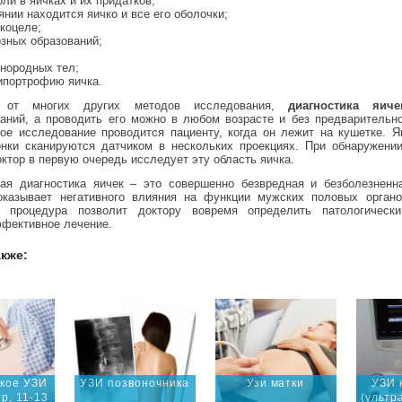
ли в яичках и их придатков;
янии находится яичко и все его оболочки;
коцеле;
озных образований;
инородных тел;
ипортрофию яичка.
 от многих других методов исследования,
диагностика яиче
заний, а проводить его можно в любом возрасте и без предварительно
вое исследование проводится пациенту, когда он лежит на кушетке. Я
нки сканируются датчиком в нескольких проекциях. При обнаружени
ктор в первую очередь исследует эту область яичка.
вая диагностика яичек – это совершенно безвредная и безболезненн
оказывает негативного влияния на функции мужских половых орган
я процедура позволит доктору вовремя определить патологическ
ффективное лечение.
акже:
ское УЗИ
УЗИ позвоночника
Узи матки
УЗИ 
р, 11-13
(ультр