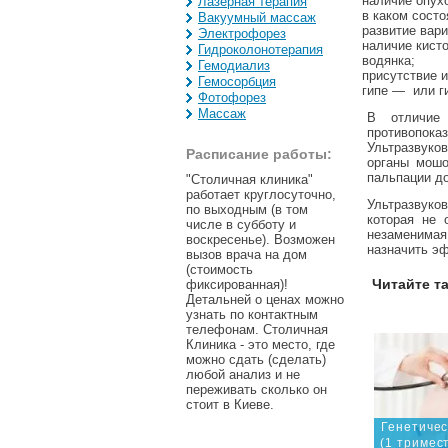
наличие опухо
Лазерная терапия
в каком состо
Вакуумный массаж
развитие вари
Электрофорез
наличие кист
Гидроколонотерапия
водянка;
Гемодиализ
присутствие 
Гемосорбция
гипе — или г
Фотофорез
Массаж
В отличие
противопока
Ультразвуко
Расписание работы:
органы мошо
пальпации до
"Столичная клиника"
работает круглосуточно,
Ультразвуко
по выходным (в том
которая не 
числе в субботу и
незаменима
воскресенье). Возможен
назначить э
вызов врача на дом
(стоимость
Читайте т
фиксированная)!
Детальней о ценах можно
узнать по контактным
телефонам. Столичная
Клиника - это место, где
можно сдать (сделать)
любой анализ и не
переживать сколько он
стоит в Киеве.
Генетиче
(1 тримест