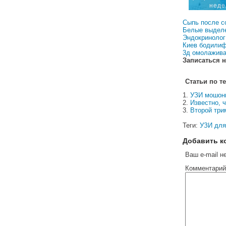
неде
Сыпь после с
Белые выделе
Эндокринолог
Киев бодилиф
3д омолажив
Записаться н
Статьи по т
УЗИ мошонк
Известно, 
Второй три
Теги:
УЗИ для
Добавить к
Ваш e-mail н
Комментарий