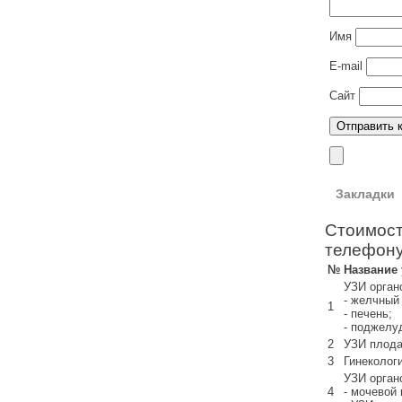
Имя
E-mail
Сайт
Закладки
Стоимост
телефону
№
Название
УЗИ орган
- желчный
1
- печень;
- поджелу
2
УЗИ плода
3
Гинеколог
УЗИ орган
4
- мочевой 