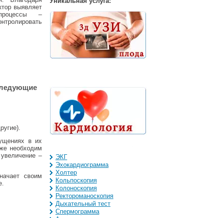
Уникальная услуга:
ктор выявляет
процессы –
нтролировать
следующие
ругие).
ущениях в их
кже необходим
 увеличение –
ЭКГ
Эхокардиограмма
Холтер
начает своим
Кольпоскопия
е.
Колоноскопия
Ректороманоскопия
Дыхательный тест
Спермограмма