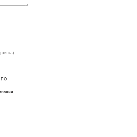
ртинка)
 по
ования