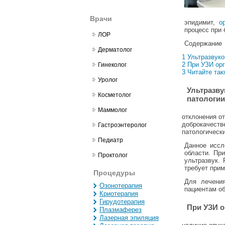
Врачи
эпидимит,
о
процесс при 
ЛОР
Содержание
Дерматолог
1 Ультразвук
2 При УЗИ ор
Гинеколог
3 Читайте так
Уролог
Ультразв
Косметолог
патологии
Маммолог
отклонения от
доброкачеств
Гастроэнтеролог
патологическ
Педиатр
Данное иссл
области. Пр
Проктолог
ультразвук.
требует прим
Процедуры
Для лечения
Озонотерапия
пациентам о
Криотерапия
Гирудотерапия
При УЗИ 
Плазмаферез
Лазерная эпиляция