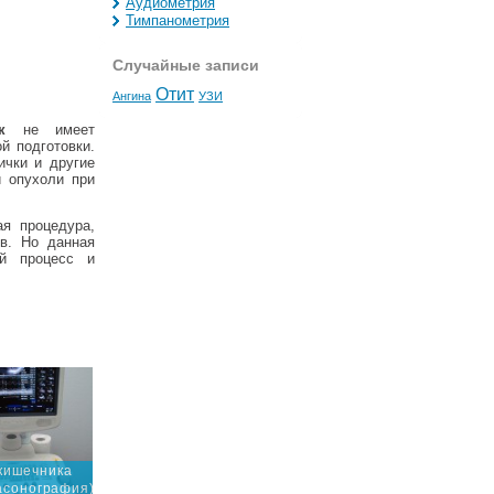
Аудиометрия
Тимпанометрия
Случайные записи
Отит
Ангина
УЗИ
к
не имеет
й подготовки.
ички и другие
и опухоли при
ая процедура,
ов. Но данная
ий процесс и
кишечника
асонография)