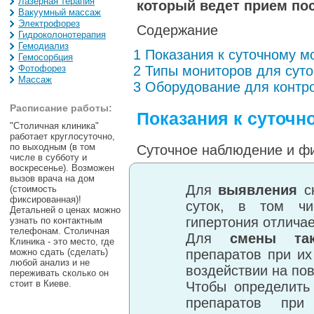
Лазерная терапия
который ведет прием по
Вакуумный массаж
Электрофорез
Содержание
Гидроколонотерапия
Гемодиализ
1 Показания к суточному 
Гемосорбция
Фотофорез
2 Типы мониторов для суто
Массаж
3 Оборудование для контр
Расписание работы:
Показания к суточ
"Столичная клиника"
работает круглосуточно,
по выходным (в том
Суточное наблюдение и ф
числе в субботу и
воскресенье). Возможен
вызов врача на дом
Для
выявления
ск
(стоимость
фиксированная)!
суток, в том чи
Детальней о ценах можно
гипертония отличае
узнать по контактным
телефонам. Столичная
Для
смены так
Клиника - это место, где
можно сдать (сделать)
препаратов при и
любой анализ и не
воздействии на по
переживать сколько он
стоит в Киеве.
Чтобы определит
препаратов при