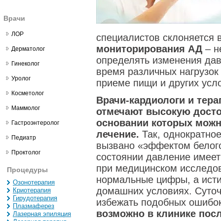
Врачи
ЛОР
специалистов склоняется 
мониторирования АД
– н
Дерматолог
определять изменения дав
Гинеколог
время различных нагрузок
Уролог
приеме пищи и других усл
Косметолог
Врачи-кардиологи и тера
Маммолог
отмечают высокую досто
основании которых можн
Гастроэнтеролог
лечение.
Так, однократное
Педиатр
вызвано «эффектом белого
Проктолог
состоянии давление имеет
при медицинском исследов
Процедуры
нормальные цифры, а исти
Озонотерапия
домашних условиях. Суто
Криотерапия
Гирудотерапия
избежать подобных ошибо
Плазмаферез
возможно в клинике посл
Лазерная эпиляция