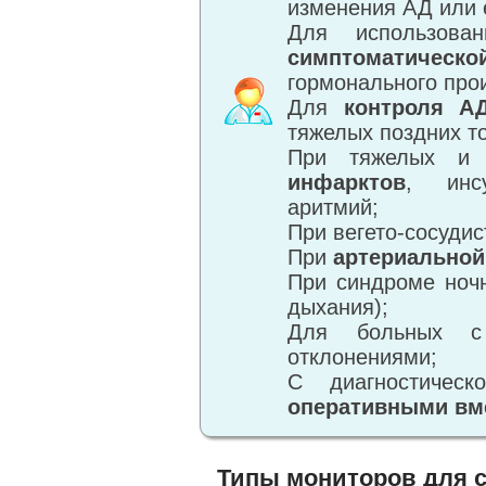
изменения АД или 
Для использова
симптоматическ
гормонального прои
Для
контроля А
тяжелых поздних то
При тяжелых и н
инфарктов
, инс
аритмий;
При вегето-сосудис
При
артериальной
При синдроме ночн
дыхания);
Для больных 
отклонениями;
С диагностичес
оперативными вм
Типы мониторов для с