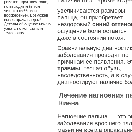
наличие гноя. Кроме выде
работает круглосуточно,
по выходным (в том
увеличиваются размеры
числе в субботу и
воскресенье). Возможен
пальца, он приобретает
вызов врача на дом!
нездоровый
синий оттено
Детальней о ценах можно
узнать по контактным
ощущение боли остается
телефонам.
даже в состоянии покоя.
Сравнительную диагности
заболевания проводят по
причинам ее появления. Э
травмы
, тесная обувь,
наследственность, а в сл
диагностируют наличие бо
Лечение нагноения п
Киева
Нагноение пальца — это 
заболевания вросшего пал
мазей не всегда оправданн