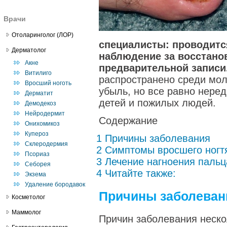
Врачи
Отоларинголог (ЛОР)
специалисты: проводится
Дерматолог
наблюдение за восстано
Акне
предварительной запи
Витилиго
распространено среди мол
Вросший ноготь
убыль, но все равно нере
Дерматит
детей и пожилых людей.
Демодекоз
Нейродермит
Содержание
Онихомикоз
Купероз
1 Причины заболевания
Склеродермия
2 Симптомы вросшего ногт
Псориаз
3 Лечение нагноения пальц
Себорея
4 Читайте также:
Экзема
Удаление бородавок
Причины заболеван
Косметолог
Маммолог
Причин заболевания неско