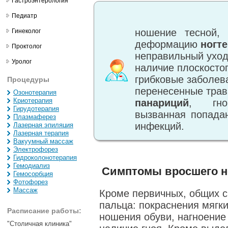
Гастроэнтерология
Педиатр
ношение тесной,
Гинеколог
деформацию
ногт
Проктолог
неправильный уход
Уролог
наличие плоскосто
грибковые заболев
Процедуры
перенесенные трав
Озонотерапия
Криотерапия
панариций
, гно
Гирудотерапия
вызванная попада
Плазмаферез
инфекций.
Лазерная эпиляция
Лазерная терапия
Вакуумный массаж
Электрофорез
Гидроколонотерапия
Гемодиализ
Симптомы вросшего н
Гемосорбция
Фотофорез
Массаж
Кроме первичных, общих 
пальца: покраснения мягк
Расписание работы:
ношения обуви, нагноение
"Столичная клиника"