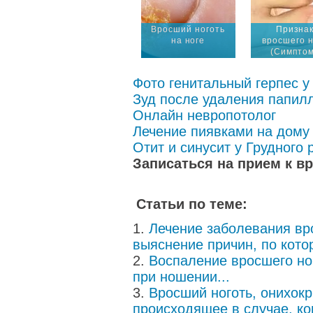
Вросший ноготь
Призна
на ноге
вросшего н
(Симпто
Фото генитальный герпес 
Зуд после удаления папил
Онлайн невропотолог
Лечение пиявками на дому
Отит и синусит у Грудного 
Записаться на прием к в
Статьи по теме:
Лечение заболевания вр
выяснение причин, по кото
Воспаление вросшего ног
при ношении...
Вросший ноготь, онихокр
происходящее в случае, ког