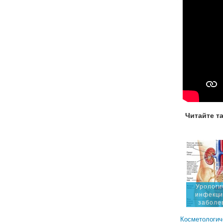
Читайте т
Урологи
инфекц
заболе
Косметологич