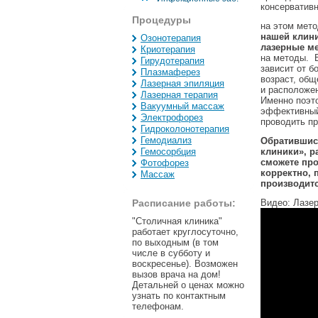
консерватив
Процедуры
на этом мет
нашей клин
Озонотерапия
лазерные м
Криотерапия
на методы. 
Гирудотерапия
зависит от б
Плазмаферез
возраст, общ
Лазерная эпиляция
и расположен
Лазерная терапия
Именно поэт
Вакуумный массаж
эффективный
Электрофорез
проводить п
Гидроколонотерапия
Гемодиализ
Обратившис
Гемосорбция
клиники», р
сможете про
Фотофорез
корректно, 
Массаж
производитс
Расписание работы:
Видео: Лазер
"Столичная клиника"
работает круглосуточно,
по выходным (в том
числе в субботу и
воскресенье). Возможен
вызов врача на дом!
Детальней о ценах можно
узнать по контактным
телефонам.