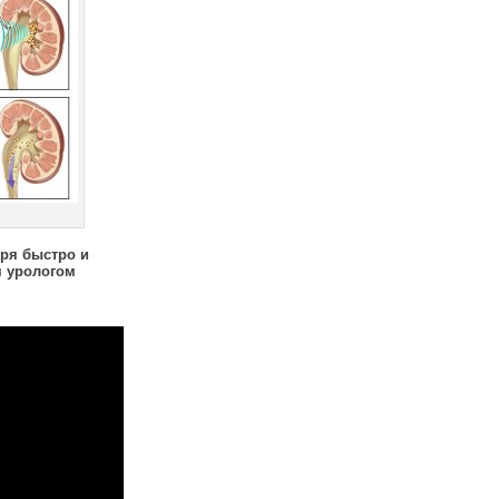
ыря быстро и
м урологом