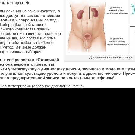
ным методом. Но
оды лечения не заканчиваются,
в
ике доступны самые новейшие
етодики
и современные взгляды
Выбор в большей степени
ольшого количества причин:
ее состояние пациента, величина
ие камня, его состав и форма.
ому, чтобы выбрать наиболее
 метод, лечение должен
рофессиональный врач.
Дробление камней в почках
ь к специалистам «Столичной
асполагаемой в г. Киеве, вы
йти ультразвуковую диагностику печени, желчного и мочевого пуз
получить консультацию уролога и получить должное лечение. Прие
я по предварительной записи по контактным телефонам!
ная литотрипсия (лазерное дробление камня)