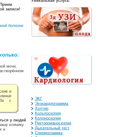
Уникальная услуга:
 Прием
ой записи!
нной болезни
колько:
ой мочи;
растворённом
ские и
ление
ЭКГ
ода с
Эхокардиограмма
Холтер
Кольпоскопия
Колоноскопия
ться у людей
Ректороманоскопия
нашу клинику
Дыхательный тест
х и
Спермограмма