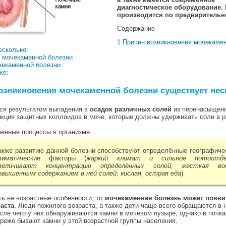
диагностическое оборудование.
производится по предварительн
Содержание
1 Причин возникновения мочекаме
есколько:
а мочекаменной болезни
чекаменной болезни
же:
озникновения мочекаменной болезни существует нес
ся результатом выпадения в
осадок различных солей
из перенасыщенн
кция защитных коллоидов в моче, которые должны удерживать соли в 
енные процессы в организме.
акже развитию данной болезни способствуют определённые географиче
лиматические факторы (
жаркий климат и сильное потоотде
величивают концентрацию определённых солей; жесткая в
овышенным содержанием в ней солей; кислая, острая еда
).
ь на возрастные особенности, то
мочекаменная болезнь может появи
аста
. Люди пожилого возраста, а также дети чаще всего обращаются в 
после чего у них обнаруживаются камни в мочевом пузыре, однако в почка
реже бывают камни у этой возрастной группы населения.