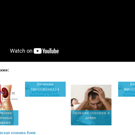
акже:
Лечение
Ле
трихомониаза
мико
ческие
Лечение гонореи в
ионные
киеве
вания
еская клиника Киев