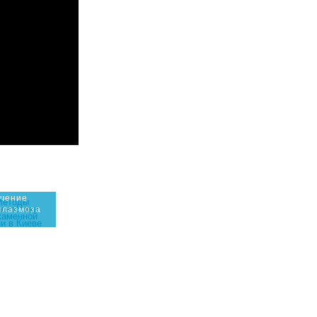
чение
плазмоза