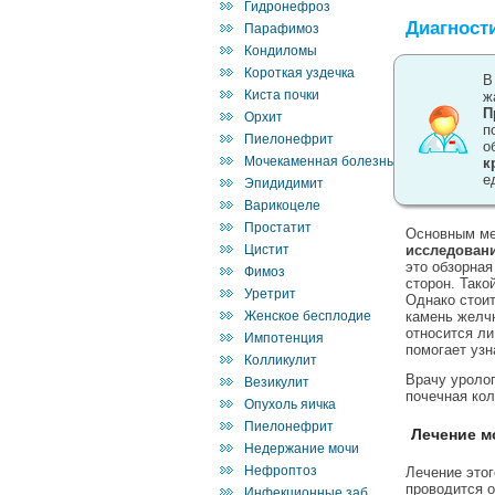
Гидронефроз
Диагност
Парафимоз
Кондиломы
Короткая уздечка
В
Киста почки
ж
П
Орхит
п
Пиелонефрит
о
Мочекаменная болезнь
к
е
Эпидидимит
Варикоцеле
Простатит
Основным ме
Цистит
исследован
это обзорна
Фимоз
сторон. Тако
Уретрит
Однако стоит
Женское бесплодие
камень желчн
относится ли
Импотенция
помогает узн
Колликулит
Врачу уролог
Везикулит
почечная ко
Опухоль яичка
Пиелонефрит
Лечение м
Недержание мочи
Нефроптоз
Лечение этог
проводится 
Инфекционные заб.