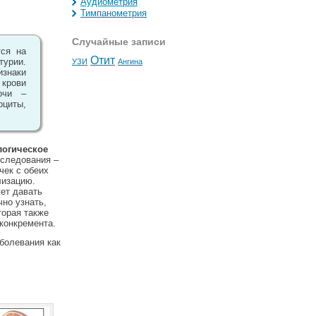
Аудиометрия
Тимпанометрия
Случайные записи
тся на
Отит
турии.
УЗИ
Ангина
изнаки
 крови
очи –
циты,
логическое
сследования –
чек с обеих
лизацию.
жет давать
чно узнать,
оторая также
конкремента.
аболевания как