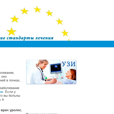
олевание,
 оно
ней в почках,
заболевание
ии
. Если у
что вы больны
ь в
врач уролог,