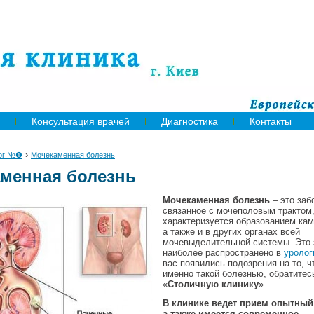
Консультация врачей
Диагностика
Контакты
›
ог №❶
Мочекаменная болезнь
менная болезнь
Мочекаменная болезнь
– это заб
связанное с мочеполовым трактом,
характеризуется образованием кам
а также и в других органах всей
мочевыделительной системы. Это 
наиболее распространено в
уролог
вас появились подозрения на то, 
именно такой болезнью, обратитес
«
Столичную клинику
».
В клинике ведет прием опытный 
а также имеется современное