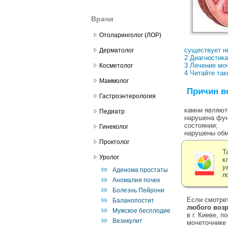
Врачи
Отоларинголог (ЛОР)
существует н
Дерматолог
2 Диагностик
3 Лечение мо
Косметолог
4 Читайте так
Маммолог
Причин в
Гастроэнтерология
камни являют
Педиатр
нарушена фун
состоянии;
Гинеколог
нарушены обм
Проктолог
Т
Уролог
к
у
Аденома простаты
п
Аномалия почек
Болезнь Пейрони
Если смотрет
Баланопостит
любого возр
Мужское бесплодие
в г. Киеве, 
Везикулит
мочеточнике 