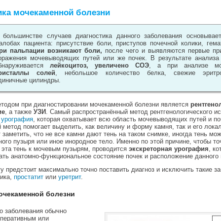
ика мочекаменной болезни
 большинстве случаев диагностика данного заболевания основывае
алобах пациента: присутствие боли, приступов почечной колики, гема
ри пальпации возникают боли,
после чего и выявляются первые пр
оражения мочевыводящих путей или же почек. В результате анализа
бнаруживается
лейкоцитоз, увеличено СОЭ
, а при анализе м
ристаллы солей
, небольшое количество белка, свежие эритро
диничные цилиндры.
тодом при диагностировании мочекаменной болезни является
рентгено
ие
, а также
УЗИ
. Самый распространённый метод рентгенологического и
я
урография
, которая охватывает всю область мочевыводящих путей и по
й метод помогает выделить, как величину и форму камня, так и его лока
 заметить, что не все камни дают тень на таком снимке, иногда тень мо
ого пузыря или иное инородное тело. Именно по этой причине, чтобы то
 эта тень к мочевым пузырям, проводится
экскреторная урография
, к
ать анатомно-функциональное состояние почек и расположение данного 
у предстоит максимально точно поставить диагноз и исключить такие з
лика,
простатит
или
уретрит
.
очекаменной болезни
о заболевания обычно
оперативным или