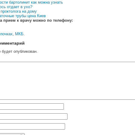
ости бартолинит как можна узнать
юсь отдает в ухо?
 проктолога на дому
аточные трубы цена Киев
а прием к врачу можно по телефону:
 почках
,
МКБ
.
омментарий
е будет опубликован.