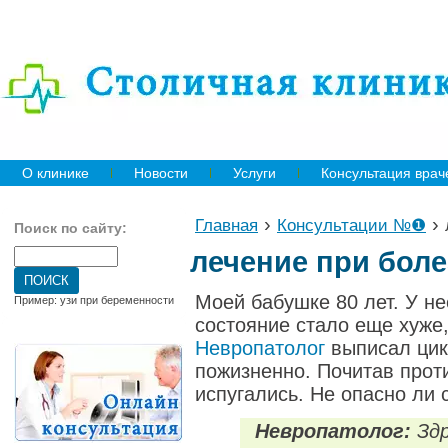
О клинике
Новости
Услуги
Консультация врач
›
›
Главная
Консультации №❶
Поиск по сайту:
лечение при бол
Моей бабушке 80 лет. У н
Пример: узи при беременности
состояние стало еще хуже,
Невропатолог
выписал ци
пожизненно.
Почитав прот
испугались. Не опасно ли 
Невропатолог:
Здр