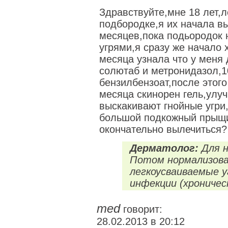
Здравствуйте,мне 18 лет,
подбородке,я их начала в
месяцев,пока подьородок
угрями,я сразу же начало 
месяца узнала что у меня
солютаб и метронидазол,1
бензилбензоат,после этого
месяца скинорен гель,улу
выскакивают гнойные угри
большой подкожный прыщи
окончательно вылечиться?
Дерматолог:
Для н
Потом нормализова
легкоусваиваемые у
инфекции (хроничес
med
говорит:
28.02.2013 в 20:12