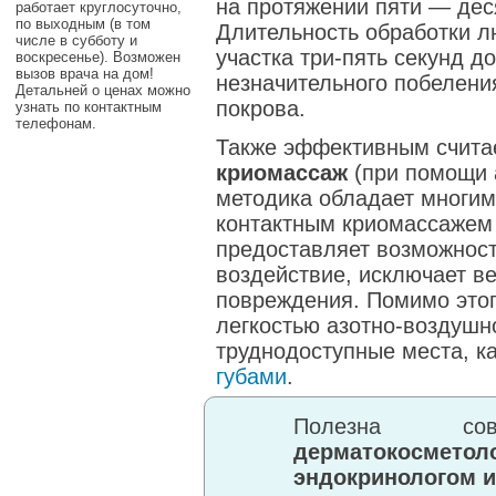
на протяжении пяти — дес
работает круглосуточно,
по выходным (в том
Длительность обработки л
числе в субботу и
участка три-пять секунд до
воскресенье). Возможен
вызов врача на дом!
незначительного побелени
Детальней о ценах можно
покрова.
узнать по контактным
телефонам.
Также эффективным счита
криомассаж
(при помощи 
методика обладает многим
контактным криомассажем 
предоставляет возможност
воздействие, исключает в
повреждения. Помимо этог
легкостью азотно-воздушн
труднодоступные места, ка
губами
.
Полезна со
дерматокосметол
эндокринологом 