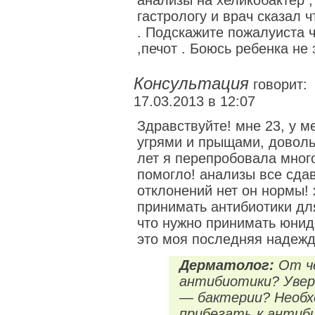
анализы на хеликобактер , 
гастрологу и врач сказал ч
. Подскажите пожалуиста ч
,печот . Боюсь ребенка не
Консультация
говорит:
17.03.2013 в 12:07
Здравствуйте! мне 23, у м
угрями и прыщами, доволь
лет я перепробовала много
помогло! анализы все сдав
отклонений нет он нормы! 
принимать антибиотики дл
что нужно принимать юнид
это моя последняя надежд
Дерматолог:
От че
антибиотики? Увер
— бактерии? Необх
прибегать к антиб