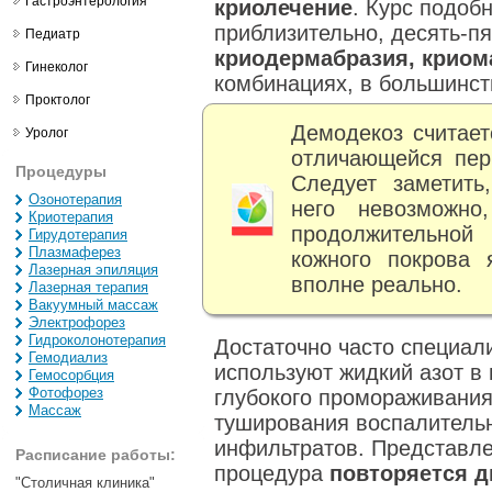
Гастроэнтерология
криолечение
. Курс подоб
приблизительно, десять-пя
Педиатр
криодермабразия, криом
Гинеколог
комбинациях, в большинств
Проктолог
Демодекоз считае
Уролог
отличающейся пер
Процедуры
Следует заметить
Озонотерапия
него невозможно
Криотерапия
продолжительной
Гирудотерапия
Плазмаферез
кожного покрова 
Лазерная эпиляция
вполне реально.
Лазерная терапия
Вакуумный массаж
Электрофорез
Гидроколонотерапия
Достаточно часто специал
Гемодиализ
используют жидкий азот в
Гемосорбция
Фотофорез
глубокого промораживания
Массаж
туширования воспалитель
инфильтратов. Представл
Расписание работы:
процедура
повторяется д
"Столичная клиника"