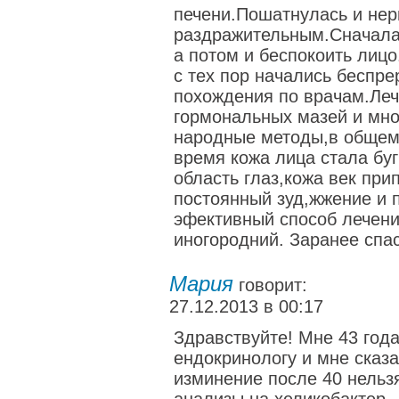
печени.Пошатнулась и нер
раздражительным.Сначала
а потом и беспокоить лиц
с тех пор начались беспр
похождения по врачам.Леч
гормональных мазей и мно
народные методы,в общем
время кожа лица стала бу
область глаз,кожа век пр
постоянный зуд,жжение и 
эфективный способ лечени
иногородний. Заранее спа
Мария
говорит:
27.12.2013 в 00:17
Здравствуйте! Мне 43 год
ендокринологу и мне сказа
изминение после 40 нельз