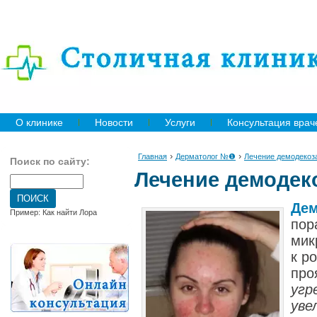
О клинике
Новости
Услуги
Консультация врач
›
›
Главная
Дерматолог №❶
Лечение демодекоз
Поиск по сайту:
Лечение демодек
Дем
Пример: Как найти Лора
пор
мик
к р
про
угр
уве