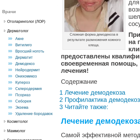
для
воз
Врачи
шел
Отоларинголог (ЛОР)
сос
Дерматолог
При
Сложная форма демодекоза в
Акне
результате размножения кожного
на 
Витилиго
клеща.
кли
Вросший ноготь
предоставлены квалифи
Дерматит
своевременная помощь,
Демодекоз
лечения!
Нейродермит
Онихомикоз
Содержание
Купероз
Склеродермия
1 Лечение демодекоза
Псориаз
2 Профилактика демодеко
Себорея
3 Читайте также:
Экзема
Удаление бородавок
Лечение демодекоз
Косметолог
Маммолог
Самой эффективной мето