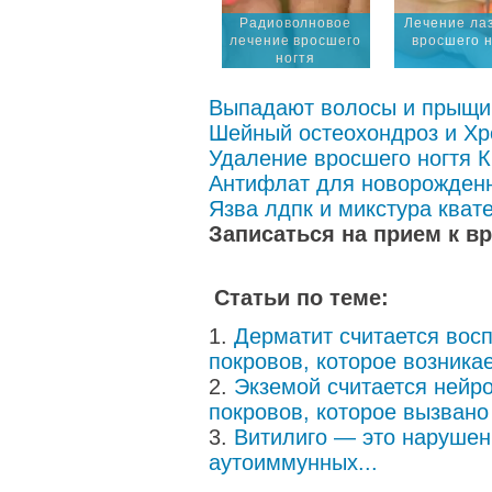
Радиоволновое
Лечение ла
лечение вросшего
вросшего н
ногтя
Выпадают волосы и прыщи
Шейный остеохондроз и Хр
Удаление вросшего ногтя 
Антифлат для новорожден
Язва лдпк и микстура кват
Записаться на прием к в
Статьи по теме:
Дерматит считается вос
покровов, которое возникае
Экземой считается нейр
покровов, которое вызвано
Витилиго — это нарушен
аутоиммунных...