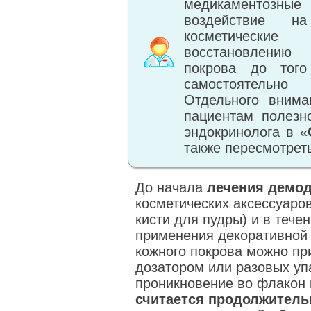
медикаментозны
воздействие н
косметически
восстановлению
покрова до того
самостоятельно
Отдельного внима
пациентам полезн
эндокринолога в «
также пересмотрет
До начала
лечения демод
косметических аксессуаров
кисти для пудры) и в тече
применения декоративной 
кожного покрова можно при
дозатором или разовых упа
проникновение во флакон
считается продолжитель