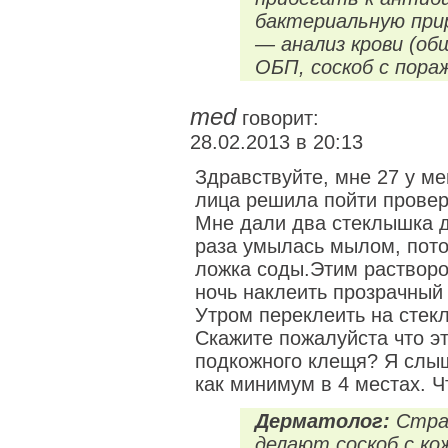
бактериальную прир
— анализ крови (об
ОБП, соскоб с пора
med
говорит:
28.02.2013 в 20:13
Здравствуйте, мне 27 у ме
лица решила пойти провер
Мне дали два стеклышка д
раза умылась мылом, пото
ложка соды.Этим растворо
ночь наклеить прозрачный 
Утром переклеить на стек
Скажите пожалуйста что э
подкожного клещя? Я слыш
как минимум в 4 местах. Ч
Дерматолог:
Стран
делают соскоб с ко