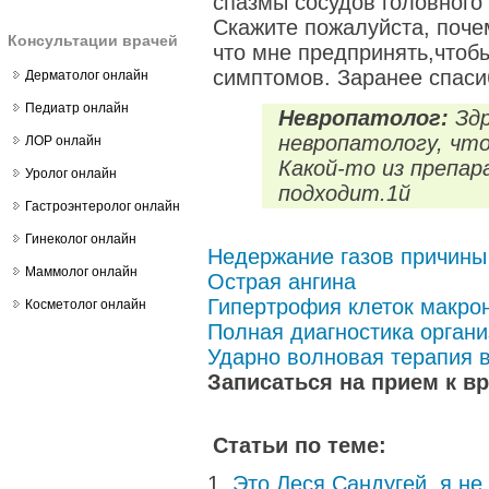
спазмы сосудов головного
Скажите пожалуйста, поче
Консультации врачей
что мне предпринять,чтобы
симптомов. Заранее спаси
Дерматолог онлайн
Педиатр онлайн
Невропатолог:
Здр
невропатологу, чт
ЛОР онлайн
Какой-то из препар
Уролог онлайн
подходит.1й
Гастроэнтеролог онлайн
Гинеколог онлайн
Недержание газов причины
Маммолог онлайн
Острая ангина
Гипертрофия клеток макро
Косметолог онлайн
Полная диагностика органи
Ударно волновая терапия 
Записаться на прием к в
Статьи по теме:
Это Леся Сандугей, я не