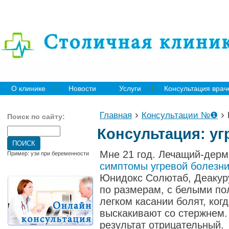
О клинике
Новости
Услуги
Консультация врач
›
›
Главная
Консультации №❶
Поиск по сайту:
Консультация: уг
Мне 21 год. Лечащий-дерм
Пример: узи при беременности
симптомы угревой болезн
Юнидокс Солютаб, Деакуру
по размерам, с белыми по
легком касании болят, ко
выскакивают со стержнем
результат отрицательный.