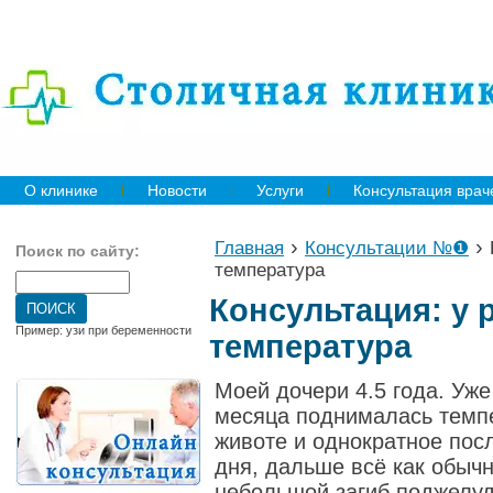
О клинике
Новости
Услуги
Консультация врач
›
›
Главная
Консультации №❶
Поиск по сайту:
температура
Консультация: у 
Пример: узи при беременности
температура
Моей дочери 4.5 года. Уже
месяца поднималась темпе
животе и однократное посл
дня, дальше всё как обычн
небольшой загиб поджелуд