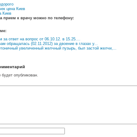
едорого
чек цена Киев
а Киев
а прием к врачу можно по телефону:
еме:
 за ответ на вопрос от 06.10.12. в 15.25....
ам обращалась (02.11.2012) за двоение в глазах у...
отоничный увеличенный желчный пузырь, был застой желчи,...
омментарий
е будет опубликован.