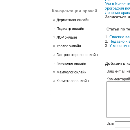
Узи в Киеве н
Урография по
Консультации врачей
Лечение храп
Записаться н
Дерматолог онлайн
Педиатр онлайн
Статьи по т
Спасибо вам
ЛОР онлайн
Недавно к в
У меня гип
Уролог онлайн
Гастроэнтеролог онлайн
Добавить к
Гинеколог онлайн
Ваш e-mail н
Маммолог онлайн
Комментарий
Косметолог онлайн
Имя