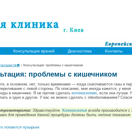
Консультация врачей
Диагностика
Контакты
›
ультации №❶
Консультация: проблемы с кишечником
ьтация: проблемы с кишечником
те, в основном, нет, только временами — когда скапливаются газы и пе
переливание с левой стороны. По описанию, мне иногда кажется, у меня
воды в кишечнике.
Я не против сделать
колоноскопию
, если она лучше. 
лать и одно и другое. У вас ее можно сделать с обезболиванием? Спаси
строэнтеролог:
Здравствуйте.
Колоноскопия
всегда производится с 
ако для проведения данной процедуры должны быть четкие показания.
дто лопаются пузырьки