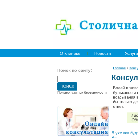
О клинике
Новости
Услуги
›
Главная
Конс
Поиск по сайту:
Консул
Болей в живо
бульканье и 
Пример: узи при беременности
всасывания 
бы только де
ответ.
Га
Одн
В ухе как бу
Рэг