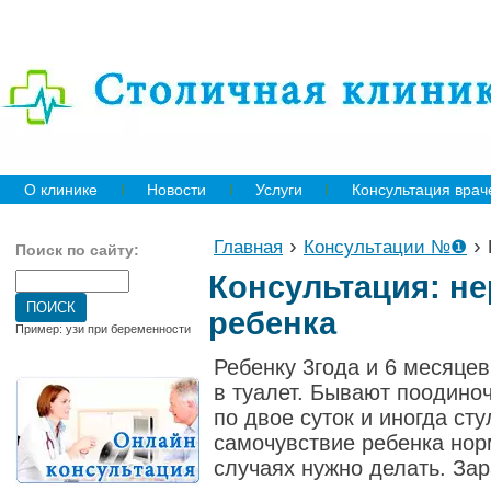
О клинике
Новости
Услуги
Консультация врач
›
›
Главная
Консультации №❶
Поиск по сайту:
Консультация: не
ребенка
Пример: узи при беременности
Ребенку 3года и 6 месяце
в туалет. Бывают поодиноч
по двое суток и иногда ст
самочувствие ребенка норм
случаях нужно делать. Зар