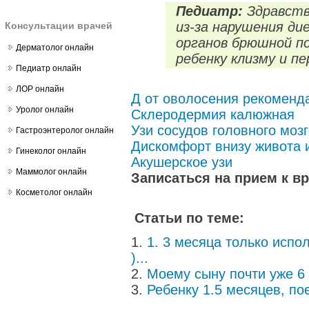
Педиатр:
Здравств
из-за нарушения ди
Консультации врачей
органов брюшной п
Дерматолог онлайн
ребенку клизму и п
Педиатр онлайн
ЛОР онлайн
Д от оволосения рекоменд
Уролог онлайн
Склеродермия калюжная
Узи сосудов головного моз
Гастроэнтеролог онлайн
Дискомфорт внизу живота 
Гинеколог онлайн
Акушерское узи
Маммолог онлайн
Записаться на прием к в
Косметолог онлайн
Статьи по теме:
1. 3 месяца только испо
)...
Моему сыну почти уже 6 л
Ребенку 1.5 месяцев, пое