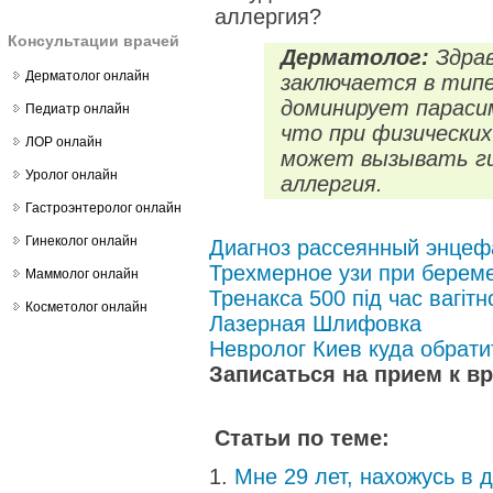
аллергия?
Консультации врачей
Дерматолог:
Здрав
Дерматолог онлайн
заключается в типе
доминирует параси
Педиатр онлайн
что при физических
ЛОР онлайн
может вызывать ги
Уролог онлайн
аллергия.
Гастроэнтеролог онлайн
Гинеколог онлайн
Диагноз рассеянный энце
Трехмерное узи при берем
Маммолог онлайн
Тренакса 500 під час вагітн
Косметолог онлайн
Лазерная Шлифовка
Невролог Киев куда обрати
Записаться на прием к в
Статьи по теме:
Мне 29 лет, нахожусь в д