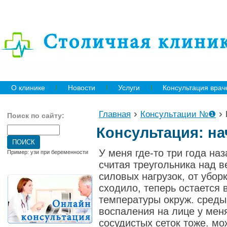
О клинике
Новости
Услуги
Консультация врач
›
›
Главная
Консультации №❶
Поиск по сайту:
Консультация: на
У меня где-то три года наз
Пример: узи при беременности
считая треугольника над 
силовых нагрузок, от убор
сходило, теперь остается 
температуры окруж. среды.
воспаления на лице у меня
сосудистых сеток тоже. мо