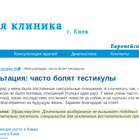
Консультация врачей
Диагностика
Контакты
›
ультации №❶
Консультация: часто болят тестикулы
ьтация: часто болят тестикулы
ряд у меня были постоянные сексуальные отношения, и случилось так, ч
ески не было половых отношений (только один раз). У меня очень часто
ички)
, какие последствия это может повести за собою и на сколько это 
 благоприятно на будущую жизнь. Заранее благодарю за ответ.
олог:
Здравствуйте. Длительное воздержание не вызывает подобных
лательно посетить специалиста для исключения воспалительного про
екция ногтя в Киеве
лога Киев
одки