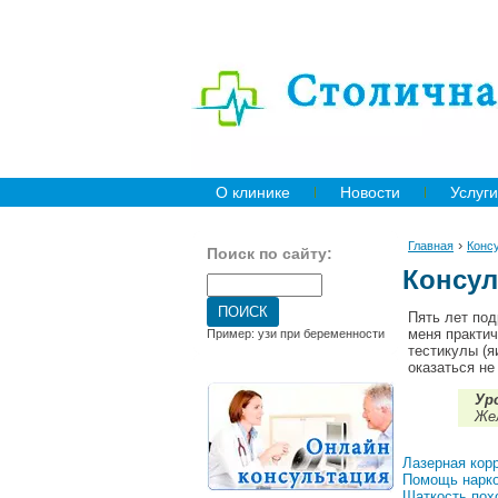
О клинике
Новости
Услуги
›
Главная
Конс
Поиск по сайту:
Консул
Пять лет под
меня практич
Пример: узи при беременности
тестикулы (я
оказаться не
Ур
Же
Лазерная корр
Помощь нарко
Шаткость пох