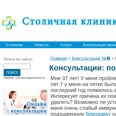
О клинике
Новости
Услуги
Консультация врач
›
›
Главная
Консультации №❶
Поиск по сайту:
Консультации: п
Мне 37 лет! У меня проб
Пример: узи при беременности
лет 7 у меня на пятке был
последний год появилось 
Интересует причина их п
удалять? Возможно ли уст
меня очень слабый иммуни
подошвенную
бородавку
н