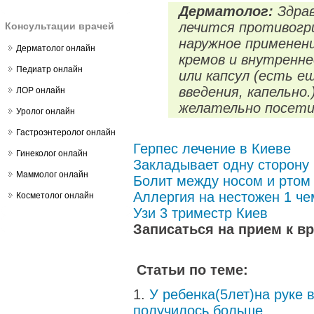
Дерматолог:
Здрав
лечится противогр
Консультации врачей
наружное применен
Дерматолог онлайн
кремов и внутренн
Педиатр онлайн
или капсул (есть е
введения, капельно
ЛОР онлайн
желательно посети
Уролог онлайн
Гастроэнтеролог онлайн
Герпес лечение в Киеве
Гинеколог онлайн
Закладывает одну сторону
Маммолог онлайн
Болит между носом и ртом
Аллергия на нестожен 1 че
Косметолог онлайн
Узи 3 триместр Киев
Записаться на прием к в
Статьи по теме:
У ребенка(5лет)на руке 
получилось больше...