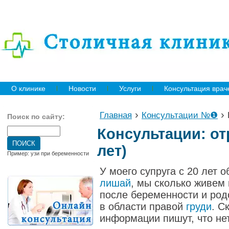
О клинике
Новости
Услуги
Консультация врач
›
›
Главная
Консультации №❶
Поиск по сайту:
Консультации: о
лет)
Пример: узи при беременности
У моего супруга с 20 лет 
лишай
, мы сколько живем 
после беременности и род
в области правой
груди
.
Ск
информации пишут, что нет